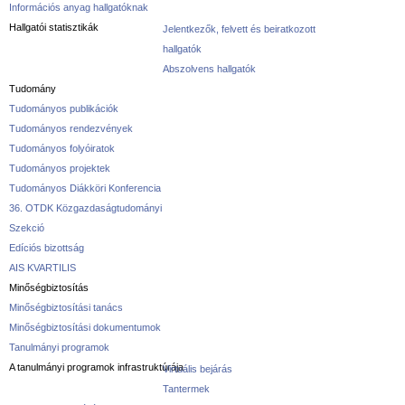
Információs anyag hallgatóknak
Hallgatói statisztikák
Jelentkezők, felvett és beiratkozott
hallgatók
Abszolvens hallgatók
Tudomány
Tudományos publikációk
Tudományos rendezvények
Tudományos folyóiratok
Tudományos projektek
Tudományos Diákköri Konferencia
36. OTDK Közgazdaságtudományi
Szekció
Edíciós bizottság
AIS KVARTILIS
Minőségbiztosítás
Minőségbiztosítási tanács
Minőségbiztosítási dokumentumok
Tanulmányi programok
A tanulmányi programok infrastruktúrája
Virtuális bejárás
Tantermek