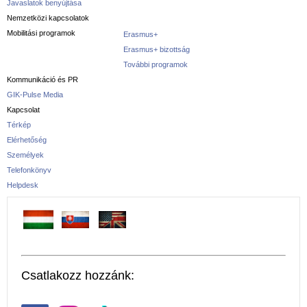
Javaslatok benyújtása
Nemzetközi kapcsolatok
Mobilitási programok
Erasmus+
Erasmus+ bizottság
További programok
Kommunikáció és PR
GIK-Pulse Media
Kapcsolat
Térkép
Elérhetőség
Személyek
Telefonkönyv
Helpdesk
Csatlakozz hozzánk: