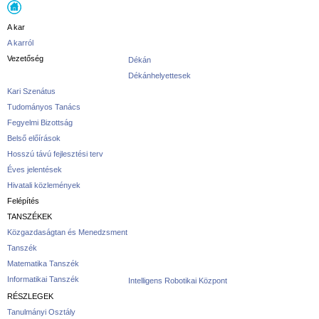
A kar
A karról
Vezetőség
Dékán
Dékánhelyettesek
Kari Szenátus
Tudományos Tanács
Fegyelmi Bizottság
Belső előírások
Hosszú távú fejlesztési terv
Éves jelentések
Hivatali közlemények
Felépítés
TANSZÉKEK
Közgazdaságtan és Menedzsment
Tanszék
Matematika Tanszék
Informatikai Tanszék
Intelligens Robotikai Központ
RÉSZLEGEK
Tanulmányi Osztály