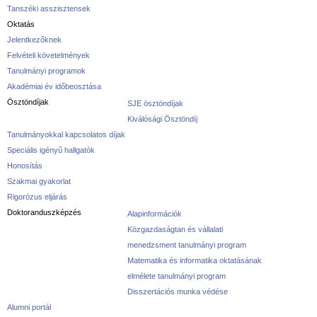
Tanszéki asszisztensek
Oktatás
Jelentkezőknek
Felvételi követelmények
Tanulmányi programok
Akadémiai év időbeosztása
Ösztöndíjak
SJE ösztöndíjak
Kiválósági Ösztöndíj
Tanulmányokkal kapcsolatos díjak
Speciális igényű hallgatók
Honosítás
Szakmai gyakorlat
Rigorózus eljárás
Doktoranduszképzés
Alapinformációk
Közgazdaságtan és vállalati
menedzsment tanulmányi program
Matematika és informatika oktatásának
elmélete tanulmányi program
Disszertációs munka védése
Alumni portál