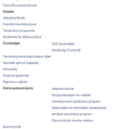
Tanszéki asszisztensek
Oktatás
Jelentkezőknek
Felvételi követelmények
Tanulmányi programok
Akadémiai év időbeosztása
Ösztöndíjak
SJE ösztöndíjak
Kiválósági Ösztöndíj
Tanulmányokkal kapcsolatos díjak
Speciális igényű hallgatók
Honosítás
Szakmai gyakorlat
Rigorózus eljárás
Doktoranduszképzés
Alapinformációk
Közgazdaságtan és vállalati
menedzsment tanulmányi program
Matematika és informatika oktatásának
elmélete tanulmányi program
Disszertációs munka védése
Alumni portál