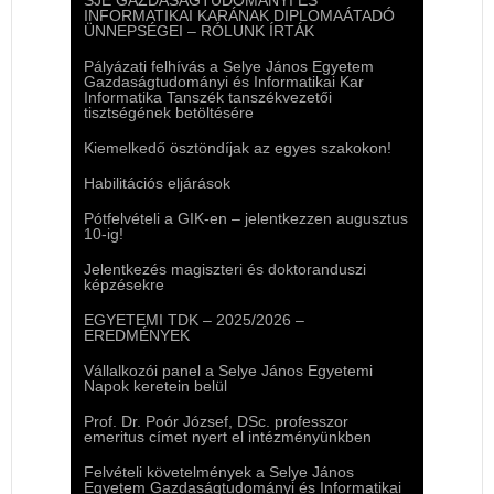
INFORMATIKAI KARÁNAK DIPLOMAÁTADÓ
ÜNNEPSÉGEI – RÓLUNK ÍRTÁK
Pályázati felhívás a Selye János Egyetem
Gazdaságtudományi és Informatikai Kar
Informatika Tanszék tanszékvezetői
tisztségének betöltésére
Kiemelkedő ösztöndíjak az egyes szakokon!
Habilitációs eljárások
Pótfelvételi a GIK-en – jelentkezzen augusztus
10-ig!
Jelentkezés magiszteri és doktoranduszi
képzésekre
EGYETEMI TDK – 2025/2026 –
EREDMÉNYEK
Vállalkozói panel a Selye János Egyetemi
Napok keretein belül
Prof. Dr. Poór József, DSc. professzor
emeritus címet nyert el intézményünkben
Felvételi követelmények a Selye János
Egyetem Gazdaságtudományi és Informatikai