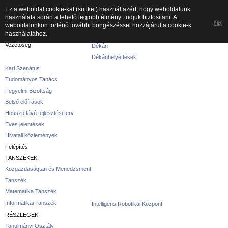
Ez a weboldal cookie-kat (sütiket) használ azért, hogy weboldalunk
használata során a lehető legjobb élményt tudjuk biztosítani. A
A kar
OK
weboldalunkon történő további böngészéssel hozzájárul a cookie-k
használatához.
A karról
Vezetőség
Dékán
Dékánhelyettesek
Kari Szenátus
Tudományos Tanács
Fegyelmi Bizottság
Belső előírások
Hosszú távú fejlesztési terv
Éves jelentések
Hivatali közlemények
Felépítés
TANSZÉKEK
Közgazdaságtan és Menedzsment
Tanszék
Matematika Tanszék
Informatikai Tanszék
Intelligens Robotikai Központ
RÉSZLEGEK
Tanulmányi Osztály