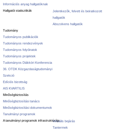
Információs anyag hallgatóknak
Hallgatói statisztikák
Jelentkezők, felvett és beiratkozott
hallgatók
Abszolvens hallgatók
Tudomány
Tudományos publikációk
Tudományos rendezvények
Tudományos folyóiratok
Tudományos projektek
Tudományos Diákköri Konferencia
36. OTDK Közgazdaságtudományi
Szekció
Edíciós bizottság
AIS KVARTILIS
Minőségbiztosítás
Minőségbiztosítási tanács
Minőségbiztosítási dokumentumok
Tanulmányi programok
A tanulmányi programok infrastruktúrája
Virtuális bejárás
Tantermek