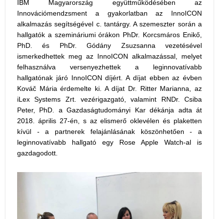
IBM Magyarország együttműködésében az
Innovációmendzsment a gyakorlatban az InnoICON
alkalmazás segítségével c. tantárgy. A szemeszter során a
hallgatók a szemináriumi órákon PhDr. Korcsmáros Enikő,
PhD. és PhDr. Gódány Zsuzsanna vezetésével
ismerkedhettek meg az InnoICON alkalmazással, melyet
felhasználva versenyezhettek a leginnovatívabb
hallgatónak járó InnoICON díjért. A díjat ebben az évben
Kováč Mária érdemelte ki. A díjat Dr. Ritter Marianna, az
iLex Systems Zrt. vezérigazgató, valamint RNDr. Csiba
Peter, PhD. a Gazdaságtudományi Kar dékánja adta át
2018. április 27-én, s az elismerő oklevélen és plaketten
kívül - a partnerek felajánlásának köszönhetően - a
leginnovatívabb hallgató egy Rose Apple Watch-al is
gazdagodott.