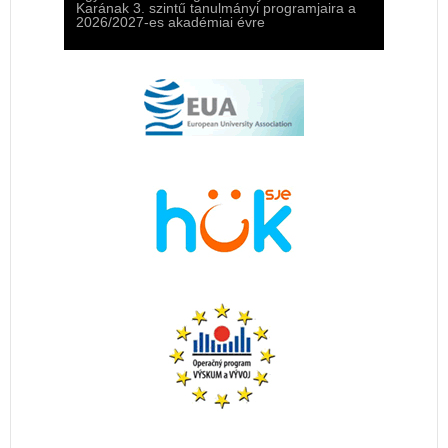
Karának 3. szintű tanulmányi programjaira a
2026/2027-es akadémiai évre