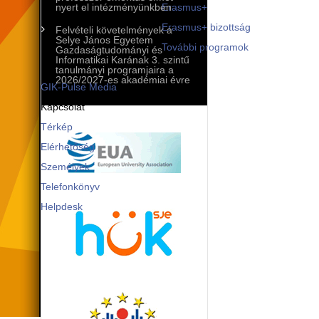
Mobilitási programok
nyert el intézményünkben
Erasmus+
Erasmus+ bizottság
Felvételi követelmények a
Selye János Egyetem
További programok
Gazdaságtudományi és
Informatikai Karának 3. szintű
Kommunikáció és PR
tanulmányi programjaira a
2026/2027-es akadémiai évre
GIK-Pulse Media
Kapcsolat
Térkép
Elérhetőség
Személyek
Telefonkönyv
Helpdesk