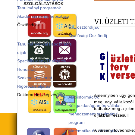
SZOLGÁLTATÁSOK
Tanulmányi programok
Akadémiai év időbeosztása
VI. ÜZLETI
Ösztöndíjak
SJE ösztöndíjak
Kiválósági Ösztöndíj
Tanulmányokkal kapcsolatos
díjak
Speciális igényű hallgatók
Honosítás
Szakmai gyakorlat
Rigorózus eljárás
Doktoranduszképzés
Amennyiben úgy gondo
Alapinformációk
meg egy vállalkozói
Közgazdaságtan és vállalati
tudhatsz meg a jelen
menedzsment tanulmányi
díjakban részesül!
program
A verseny fővédnöke
Matematika és informatika