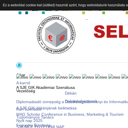
Ez a weboldal cookie-kat (sütiket) használ azért, hogy weboldalunk használata s
A kar
A karról
A SJE GIK Akadémiai Szenátusa
Vezetőség
Dékán
Dékánhelyettesek
Diplomaátadó ünnepség a Gazdaságtudományi és Informatik
A SJE GIK dékánjának beiktatása
Kari Szenátus
MAG Scholar Conference in Business, Marketing & Tourism
Tudományos Tanács
Nyílt nap 2025
Fegyelmi Bizottság
SJE-MOL EGYETEMI NAP