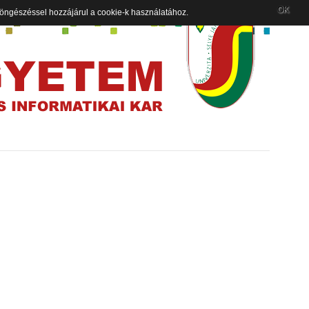
OK
 böngészéssel hozzájárul a cookie-k használatához.