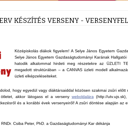
 TERV KÉSZÍTÉS VERSENY - VERSENYFE
Középiskolás diákok figyelem! A Selye János Egyetem Gazd
Selye János Egyetem Gazdaságtudományi Karának Hallgató
hatodik alkalommal hirdeti meg részetekre az ÜZLETI TE
megadott struktúrában – a CANVAS üzleti modell alkalmazás
üzleti elképzeléseiteket.
lod, hogy egyedül vagy diáktársaiddal közösen szakmai zsűri előtt 
 ötletet, akkor látogass el a verseny
weboldalára
(http://utv.ujs.sk)
tkezésről és a korábbi évek versenyeiről! A zsűri döntése alapján az 
: RNDr. Csiba Peter, PhD. a Gazdaságtudományi Kar dékánja