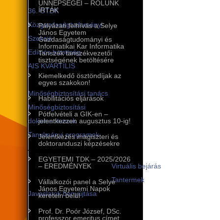
ÜNNEPSÉGEI – RÓLUNK
ÍRTÁK
36. OTDK
Közgazdaságtudományi
Pályázati felhívás a Selye
János Egyetem
Szekció
Gazdaságtudományi és
Informatikai Kar Informatika
Edíciós bizottság
Tanszék tanszékvezetői
tisztségének betöltésére
AIS KVARTILIS
Kiemelkedő ösztöndíjak az
Minőségbiztosítás
egyes szakokon!
Minőségbiztosítási tanács
Habilitációs eljárások
Minőségbiztosítási
Pótfelvételi a GIK-en –
dokumentumok
jelentkezzen augusztus 10-ig!
Tanulmányi programok
Jelentkezés magiszteri és
doktoranduszi képzésekre
A tanulmányi programok
EGYETEMI TDK – 2025/2026
infrastruktúrája
– EREDMÉNYEK
Virtuális bejárás
Tantermek
Vállalkozói panel a Selye
János Egyetemi Napok
Javaslatok benyújtása
keretein belül
Nemzetközi kapcsolatok
Prof. Dr. Poór József, DSc.
professzor emeritus címet