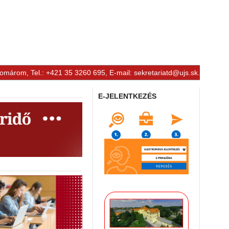
Komárom, Tel.: +421 35 3260 695, E-mail:
sekretariatd@ujs.sk
.
E-JELENTKEZÉS