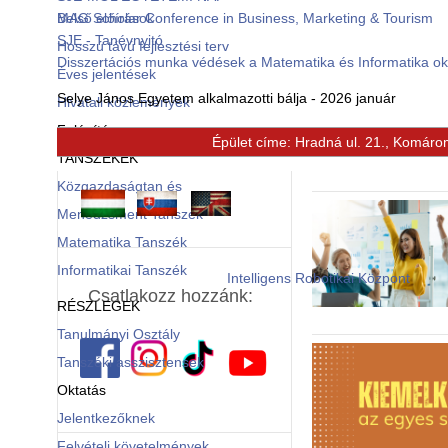
Belső előírások
MAG Scholar Conference in Business, Marketing & Tourism
SJE - Tanévnyitó
Hosszú távú fejlesztési terv
Disszertációs munka védések a Matematika és Informatika o
Éves jelentések
Selye János Egyetem alkalmazotti bálja - 2026 január
Hivatali közlemények
Felépítés
Épület címe: Hradná ul. 21., Komáro
© Free
Joomla! 3 Modules
- by
VinaGecko.com
TANSZÉKEK
Közgazdaságtan és
Menedzsment Tanszék
Matematika Tanszék
Informatikai Tanszék
Intelligens Robotikai Központ
Csatlakozz hozzánk:
RÉSZLEGEK
Tanulmányi Osztály
Tanszéki asszisztensek
Oktatás
Jelentkezőknek
Felvételi követelmények