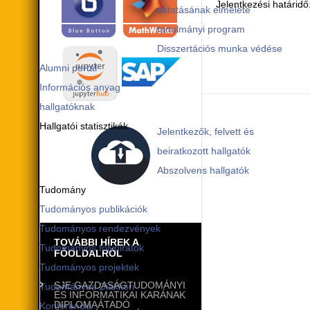
Jelentkezési határidő
oktatásának elmélete
tanulmányi program
Disszertációs munka védése
Alumni portál
Információs anyag
hallgatóknak
Hallgatói statisztikák
Jelentkezők, felvett és
beiratkozott hallgatók
Abszolvens hallgatók
Tudomány
Tudományos publikációk
Tudományos rendezvények
TOVÁBBI HÍREK A
Tudományos folyóiratok
FŐOLDALRÓL
Tudományos projektek
SJE GAZDASÁGTUDOMÁNYI
Tudományos Diákköri
ÉS INFORMATIKAI KARÁNAK
DIPLOMAÁTADÓ
Konferencia