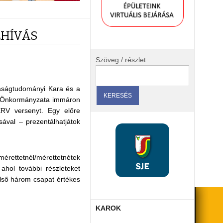
LHÍVÁS
Szöveg / részlet
aságtudományi Kara és a
i Önkormányzata immáron
RV versenyt. Egy előre
ával – prezentálhatjátok
mérettetnél/mérettetnétek
, ahol további részleteket
első három csapat értékes
KAROK