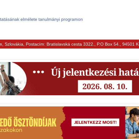
ktatásának elmélete tanulmányi programon
m, Szlovákia, Postacím: Bratislavská cesta 3322., P.O Box 54., 94501 