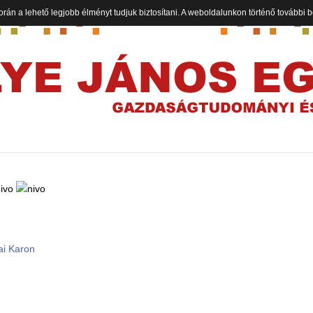
orán a lehető legjobb élményt tudjuk biztosítani. A weboldalunkon történő további
ai Karon