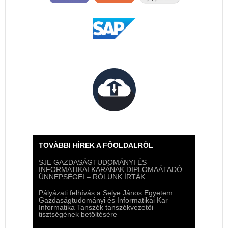
TOVÁBBI HÍREK A FŐOLDALRÓL
SJE GAZDASÁGTUDOMÁNYI ÉS
INFORMATIKAI KARÁNAK DIPLOMAÁTADÓ
ÜNNEPSÉGEI – RÓLUNK ÍRTÁK
Pályázati felhívás a Selye János Egyetem
Gazdaságtudományi és Informatikai Kar
Informatika Tanszék tanszékvezetői
tisztségének betöltésére