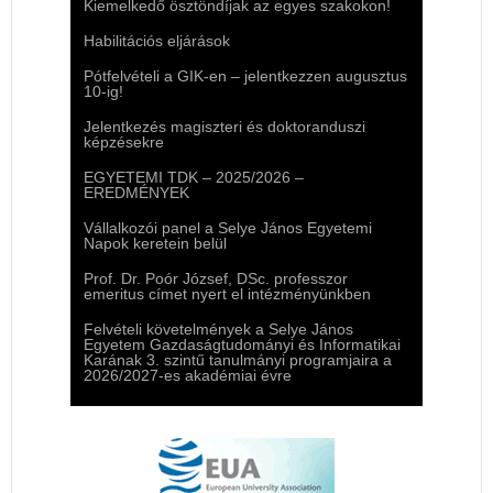
Kiemelkedő ösztöndíjak az egyes szakokon!
Habilitációs eljárások
Pótfelvételi a GIK-en – jelentkezzen augusztus
10-ig!
Jelentkezés magiszteri és doktoranduszi
képzésekre
EGYETEMI TDK – 2025/2026 –
EREDMÉNYEK
Vállalkozói panel a Selye János Egyetemi
Napok keretein belül
Prof. Dr. Poór József, DSc. professzor
emeritus címet nyert el intézményünkben
Felvételi követelmények a Selye János
Egyetem Gazdaságtudományi és Informatikai
Karának 3. szintű tanulmányi programjaira a
2026/2027-es akadémiai évre