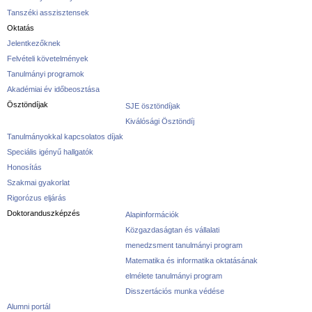
Tanszéki asszisztensek
Oktatás
Jelentkezőknek
Felvételi követelmények
Tanulmányi programok
Akadémiai év időbeosztása
Ösztöndíjak
SJE ösztöndíjak
Kiválósági Ösztöndíj
Tanulmányokkal kapcsolatos díjak
Speciális igényű hallgatók
Honosítás
Szakmai gyakorlat
Rigorózus eljárás
Doktoranduszképzés
Alapinformációk
Közgazdaságtan és vállalati
menedzsment tanulmányi program
Matematika és informatika oktatásának
elmélete tanulmányi program
Disszertációs munka védése
Alumni portál