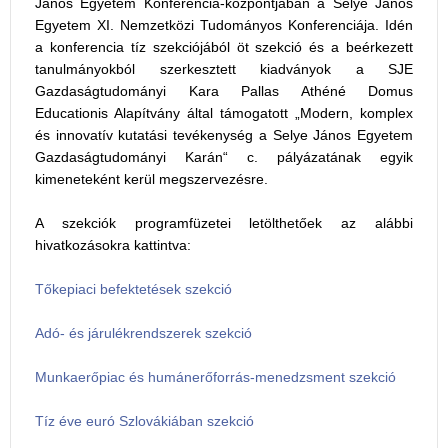
János Egyetem Konferencia-központjában a Selye János
Egyetem XI. Nemzetközi Tudományos Konferenciája. Idén
a konferencia tíz szekciójából öt szekció és a beérkezett
tanulmányokból szerkesztett kiadványok a SJE
Gazdaságtudományi Kara Pallas Athéné Domus
Educationis Alapítvány által támogatott „Modern, komplex
és innovatív kutatási tevékenység a Selye János Egyetem
Gazdaságtudományi Karán“ c. pályázatának egyik
kimeneteként kerül megszervezésre.
A szekciók programfüzetei letölthetőek az alábbi
hivatkozásokra kattintva:
Tőkepiaci befektetések szekció
Adó- és járulékrendszerek szekció
Munkaerőpiac és humánerőforrás-menedzsment szekció
Tíz éve euró Szlovákiában szekció