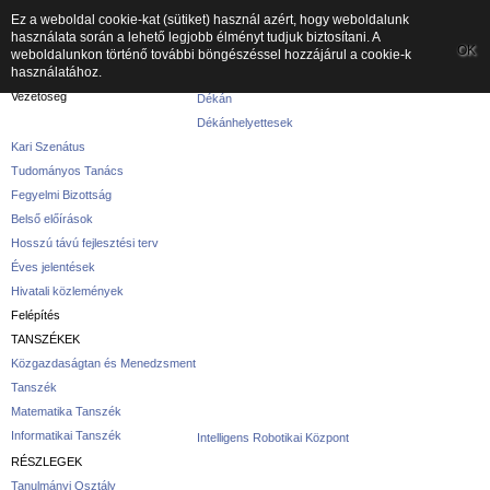
Ez a weboldal cookie-kat (sütiket) használ azért, hogy weboldalunk
használata során a lehető legjobb élményt tudjuk biztosítani. A
A kar
OK
weboldalunkon történő további böngészéssel hozzájárul a cookie-k
használatához.
A karról
Vezetőség
Dékán
Dékánhelyettesek
Kari Szenátus
Tudományos Tanács
Fegyelmi Bizottság
Belső előírások
Hosszú távú fejlesztési terv
Éves jelentések
Hivatali közlemények
Felépítés
TANSZÉKEK
Közgazdaságtan és Menedzsment
Tanszék
Matematika Tanszék
Informatikai Tanszék
Intelligens Robotikai Központ
RÉSZLEGEK
Tanulmányi Osztály