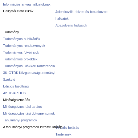
Információs anyag hallgatóknak
Hallgatói statisztikák
Jelentkezők, felvett és beiratkozott
hallgatók
Abszolvens hallgatók
Tudomány
Tudományos publikációk
Tudományos rendezvények
Tudományos folyóiratok
Tudományos projektek
Tudományos Diákköri Konferencia
36. OTDK Közgazdaságtudományi
Szekció
Edíciós bizottság
AIS KVARTILIS
Minőségbiztosítás
Minőségbiztosítási tanács
Minőségbiztosítási dokumentumok
Tanulmányi programok
A tanulmányi programok infrastruktúrája
Virtuális bejárás
Tantermek