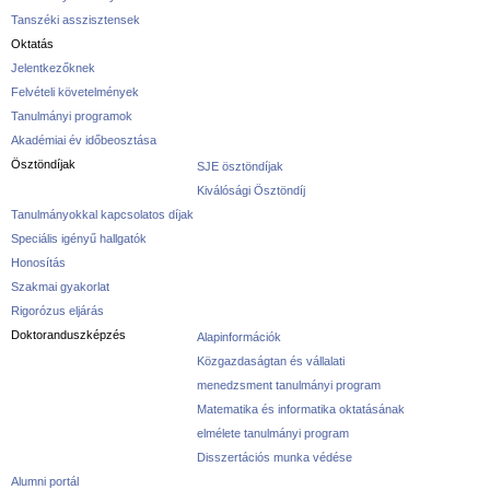
Tanszéki asszisztensek
Oktatás
Jelentkezőknek
Felvételi követelmények
Tanulmányi programok
Akadémiai év időbeosztása
Ösztöndíjak
SJE ösztöndíjak
Kiválósági Ösztöndíj
Tanulmányokkal kapcsolatos díjak
Speciális igényű hallgatók
Honosítás
Szakmai gyakorlat
Rigorózus eljárás
Doktoranduszképzés
Alapinformációk
Közgazdaságtan és vállalati
menedzsment tanulmányi program
Matematika és informatika oktatásának
elmélete tanulmányi program
Disszertációs munka védése
Alumni portál