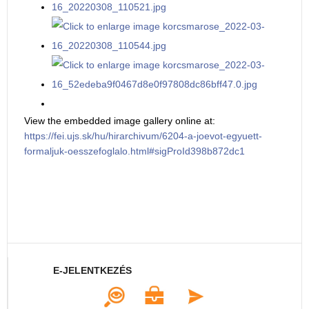
View the embedded image gallery online at:
https://fei.ujs.sk/hu/hirarchivum/6204-a-joevot-egyuett-
formaljuk-oesszefoglalo.html#sigProId398b872dc1
E-JELENTKEZÉS