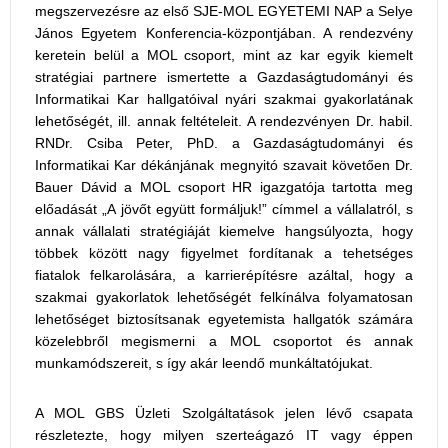
megszervezésre az első SJE-MOL EGYETEMI NAP a Selye
János Egyetem Konferencia-központjában. A rendezvény
keretein belül a MOL csoport, mint az kar egyik kiemelt
stratégiai partnere ismertette a Gazdaságtudományi és
Informatikai Kar hallgatóival nyári szakmai gyakorlatának
lehetőségét, ill. annak feltételeit. A rendezvényen Dr. habil.
RNDr. Csiba Peter, PhD. a Gazdaságtudományi és
Informatikai Kar dékánjának megnyitó szavait követően Dr.
Bauer Dávid a MOL csoport HR igazgatója tartotta meg
előadását „A jövőt együtt formáljuk!” címmel a vállalatról, s
annak vállalati stratégiáját kiemelve hangsúlyozta, hogy
többek között nagy figyelmet fordítanak a tehetséges
fiatalok felkarolására, a karrierépítésre azáltal, hogy a
szakmai gyakorlatok lehetőségét felkínálva folyamatosan
lehetőséget biztosítsanak egyetemista hallgatók számára
közelebbről megismerni a MOL csoportot és annak
munkamódszereit, s így akár leendő munkáltatójukat.
A MOL GBS Üzleti Szolgáltatások jelen lévő csapata
részletezte, hogy milyen szerteágazó IT vagy éppen