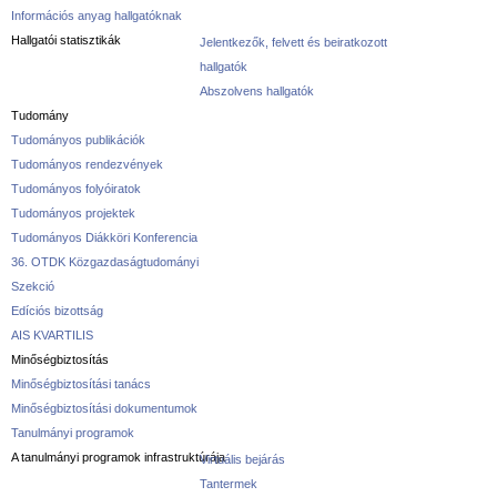
Információs anyag hallgatóknak
Hallgatói statisztikák
Jelentkezők, felvett és beiratkozott
hallgatók
Abszolvens hallgatók
Tudomány
Tudományos publikációk
Tudományos rendezvények
Tudományos folyóiratok
Tudományos projektek
Tudományos Diákköri Konferencia
36. OTDK Közgazdaságtudományi
Szekció
Edíciós bizottság
AIS KVARTILIS
Minőségbiztosítás
Minőségbiztosítási tanács
Minőségbiztosítási dokumentumok
Tanulmányi programok
A tanulmányi programok infrastruktúrája
Virtuális bejárás
Tantermek