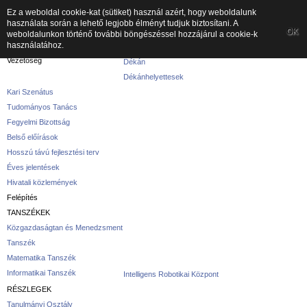
Ez a weboldal cookie-kat (sütiket) használ azért, hogy weboldalunk
használata során a lehető legjobb élményt tudjuk biztosítani. A
A kar
OK
weboldalunkon történő további böngészéssel hozzájárul a cookie-k
használatához.
A karról
Vezetőség
Dékán
Dékánhelyettesek
Kari Szenátus
Tudományos Tanács
Fegyelmi Bizottság
Belső előírások
Hosszú távú fejlesztési terv
Éves jelentések
Hivatali közlemények
Felépítés
TANSZÉKEK
Közgazdaságtan és Menedzsment
Tanszék
Matematika Tanszék
Informatikai Tanszék
Intelligens Robotikai Központ
RÉSZLEGEK
Tanulmányi Osztály