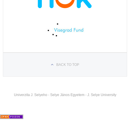
BACK TO TOP
Univerzita J. Selyeho - Selye János Egyetem - J. Selye University