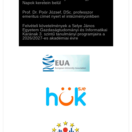
Napok keretein belül
Prof. Dr. Poór József, DSc. professzor
emeritus címet nyert el intézményünkben
Felvételi követelmények a Selye János
Egyetem Gazdaságtudományi és Informatikai
Karának 3. szintű tanulmányi programjaira a
2026/2027-es akadémiai évre