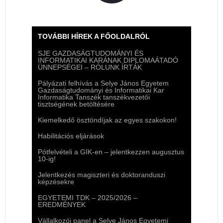
TOVÁBBI HÍREK A FŐOLDALRÓL
SJE GAZDASÁGTUDOMÁNYI ÉS
INFORMATIKAI KARÁNAK DIPLOMAÁTADÓ
ÜNNEPSÉGEI – RÓLUNK ÍRTÁK
Pályázati felhívás a Selye János Egyetem
Gazdaságtudományi és Informatikai Kar
Informatika Tanszék tanszékvezetői
tisztségének betöltésére
Kiemelkedő ösztöndíjak az egyes szakokon!
Habilitációs eljárások
Pótfelvételi a GIK-en – jelentkezzen augusztus
10-ig!
Jelentkezés magiszteri és doktoranduszi
képzésekre
EGYETEMI TDK – 2025/2026 –
EREDMÉNYEK
Vállalkozói panel a Selye János Egyetemi