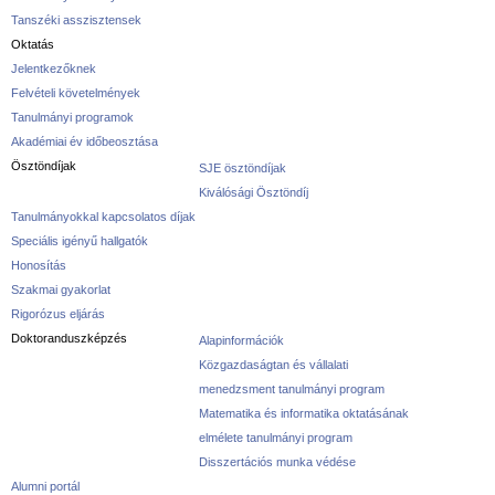
Tanszéki asszisztensek
Oktatás
Jelentkezőknek
Felvételi követelmények
Tanulmányi programok
Akadémiai év időbeosztása
Ösztöndíjak
SJE ösztöndíjak
Kiválósági Ösztöndíj
Tanulmányokkal kapcsolatos díjak
Speciális igényű hallgatók
Honosítás
Szakmai gyakorlat
Rigorózus eljárás
Doktoranduszképzés
Alapinformációk
Közgazdaságtan és vállalati
menedzsment tanulmányi program
Matematika és informatika oktatásának
elmélete tanulmányi program
Disszertációs munka védése
Alumni portál