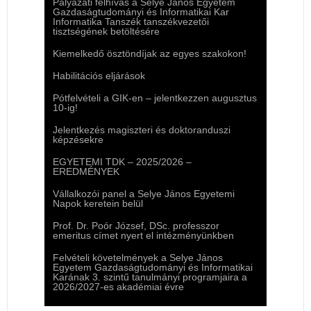
Pályázati felhívás a Selye János Egyetem
Gazdaságtudományi és Informatikai Kar
Informatika Tanszék tanszékvezetői
tisztségének betöltésére
Kiemelkedő ösztöndíjak az egyes szakokon!
Habilitációs eljárások
Pótfelvételi a GIK-en – jelentkezzen augusztus
10-ig!
Jelentkezés magiszteri és doktoranduszi
képzésekre
EGYETEMI TDK – 2025/2026 –
EREDMÉNYEK
Vállalkozói panel a Selye János Egyetemi
Napok keretein belül
Prof. Dr. Poór József, DSc. professzor
emeritus címet nyert el intézményünkben
Felvételi követelmények a Selye János
Egyetem Gazdaságtudományi és Informatikai
Karának 3. szintű tanulmányi programjaira a
2026/2027-es akadémiai évre