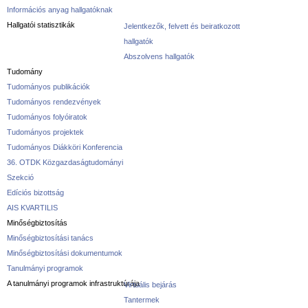
Információs anyag hallgatóknak
Hallgatói statisztikák
Jelentkezők, felvett és beiratkozott
hallgatók
Abszolvens hallgatók
Tudomány
Tudományos publikációk
Tudományos rendezvények
Tudományos folyóiratok
Tudományos projektek
Tudományos Diákköri Konferencia
36. OTDK Közgazdaságtudományi
Szekció
Edíciós bizottság
AIS KVARTILIS
Minőségbiztosítás
Minőségbiztosítási tanács
Minőségbiztosítási dokumentumok
Tanulmányi programok
A tanulmányi programok infrastruktúrája
Virtuális bejárás
Tantermek