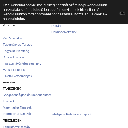
Ez a weboldal cookie-kat (sütiket) használ azért, hogy weboldalunk
használata során a lehető legjobb élményt tudjuk biztosítani. A
A kar
OK
weboldalunkon történő további böngészéssel hozzájárul a cookie-k
használatához.
A karról
Vezetőség
Dékán
Dékánhelyettesek
Kari Szenátus
Tudományos Tanács
Fegyelmi Bizottság
Belső előírások
Hosszú távú fejlesztési terv
Éves jelentések
Hivatali közlemények
Felépítés
TANSZÉKEK
Közgazdaságtan és Menedzsment
Tanszék
Matematika Tanszék
Informatikai Tanszék
Intelligens Robotikai Központ
RÉSZLEGEK
Tanulmányi Osztály