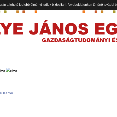
orán a lehető legjobb élményt tudjuk biztosítani. A weboldalunkon történő további
ai Karon