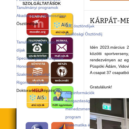
SZOLGÁLTATÁSOK
Tanulmányi programok
Akadémiai év időbeosztása
KÁRPÁT-ME
Ösztöndíjak
SJE ösztöndíjak
Kiválósági Ösztöndíj
Tanulmányokkal kapcsolatos
Idén 2023.március 
díjak
közötti sportverse
Speciális igényű hallgatók
rendezvényen az egy
Honosítás
Püspöki Ádám, Vidovič
A csapat 37 csapatbó
Szakmai gyakorlat
Rigorózus eljárás
Gratulálunk!
Doktoranduszképzés
Alapinformációk
Közgazdaságtan és vállalati
menedzsment tanulmányi
program
Matematika és informatika