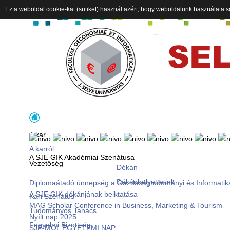
Ez a weboldal cookie-kat (sütiket) használ azért, hogy weboldalunk használata s
A kar
A karról
A SJE GIK Akadémiai Szenátusa
Vezetőség
Dékán
Dékánhelyettesek
Diplomaátadó ünnepség a Gazdaságtudományi és Informatik
A SJE GIK dékánjának beiktatása
Kari Szenátus
MAG Scholar Conference in Business, Marketing & Tourism
Tudományos Tanács
Nyílt nap 2025
Fegyelmi Bizottság
SJE-MOL EGYETEMI NAP