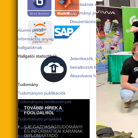
oktatásának elmélete
tanulmányi program
Disszertációs munka védése
Alumni portál
Információs anyag
hallgatóknak
Hallgatói statisztikák
Jelentkezők, felvett és
beiratkozott hallgatók
Abszolvens hallgatók
Tudomány
Tudományos publikációk
Tudományos rendezvények
TOVÁBBI HÍREK A
Tudományos folyóiratok
FŐOLDALRÓL
Tudományos projektek
SJE GAZDASÁGTUDOMÁNYI
Tudományos Diákköri
ÉS INFORMATIKAI KARÁNAK
DIPLOMAÁTADÓ
Konferencia