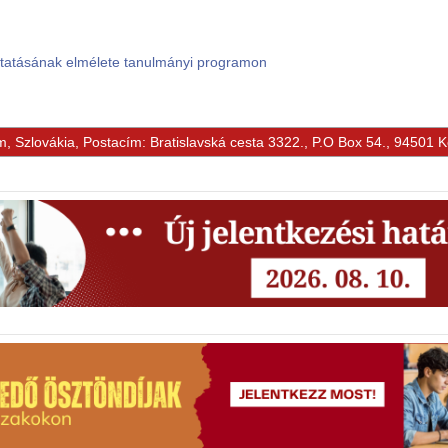
ktatásának elmélete tanulmányi programon
m, Szlovákia, Postacím: Bratislavská cesta 3322., P.O Box 54., 94501 