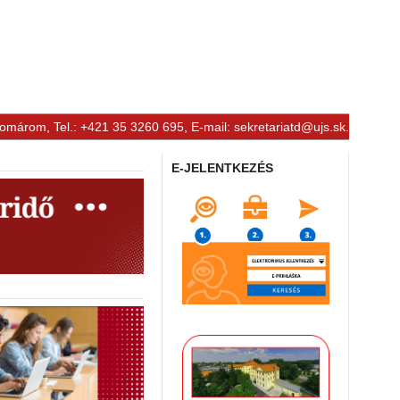
Komárom, Tel.: +421 35 3260 695, E-mail:
sekretariatd@ujs.sk
.
E-JELENTKEZÉS