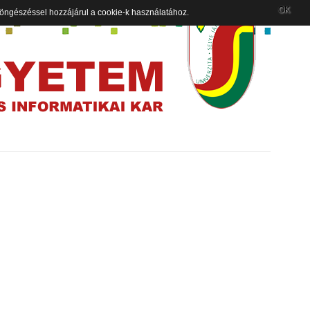
OK
 böngészéssel hozzájárul a cookie-k használatához.