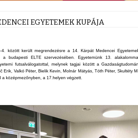
DENCEI EGYETEMEK KUPÁJA
2-4. között került megrendezésre a 14. Kárpát Medencei Egyetem
ny, a budapesti ELTE szervezésében. Egyetemünk 13. alakalomma
etemi futsalválogatottal, melynek tagjai között a Gazdaságtudomány
 Erik, Valkó Péter, Bielik Kevin, Molnár Mátyás, Tóth Péter, Skultéty M
l a középmezőnyben, a 17.helyen végzett.