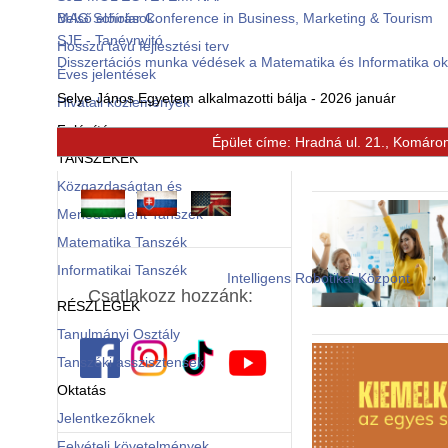
Belső előírások
MAG Scholar Conference in Business, Marketing & Tourism
SJE - Tanévnyitó
Hosszú távú fejlesztési terv
Disszertációs munka védések a Matematika és Informatika o
Éves jelentések
Selye János Egyetem alkalmazotti bálja - 2026 január
Hivatali közlemények
Felépítés
Épület címe: Hradná ul. 21., Komáro
© Free
Joomla! 3 Modules
- by
VinaGecko.com
TANSZÉKEK
Közgazdaságtan és
Menedzsment Tanszék
Matematika Tanszék
Informatikai Tanszék
Intelligens Robotikai Központ
Csatlakozz hozzánk:
RÉSZLEGEK
Tanulmányi Osztály
Tanszéki asszisztensek
Oktatás
Jelentkezőknek
Felvételi követelmények