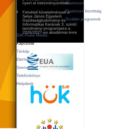
Mobilitási programok
nyert el intézményünkben
Erasmus+
Erasmus+ bizottság
Felvételi követelmények a
Selye János Egyetem
További programok
Gazdaságtudományi és
Informatikai Karának 3. szintű
Kommunikáció és PR
tanulmányi programjaira a
2026/2027-es akadémiai évre
GIK-Pulse Media
Kapcsolat
Térkép
Elérhetőség
Személyek
Telefonkönyv
Helpdesk