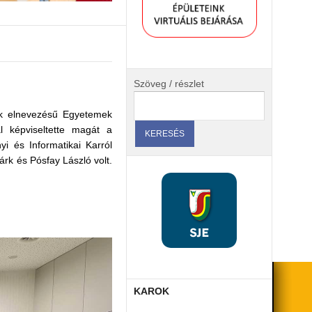
Szöveg / részlet
ek elnevezésű Egyetemek
l képviseltette magát a
i és Informatikai Karról
árk és Pósfay László volt.
KAROK