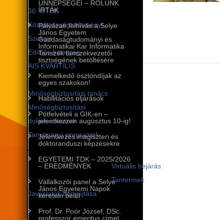
ÜNNEPSÉGEI – RÓLUNK
ÍRTÁK
36. OTDK
Közgazdaságtudományi
Pályázati felhívás a Selye
János Egyetem
Szekció
Gazdaságtudományi és
Informatikai Kar Informatika
Edíciós bizottság
Tanszék tanszékvezetői
tisztségének betöltésére
AIS KVARTILIS
Kiemelkedő ösztöndíjak az
Minőségbiztosítás
egyes szakokon!
Minőségbiztosítási tanács
Habilitációs eljárások
Minőségbiztosítási
Pótfelvételi a GIK-en –
dokumentumok
jelentkezzen augusztus 10-ig!
Tanulmányi programok
Jelentkezés magiszteri és
doktoranduszi képzésekre
A tanulmányi programok
EGYETEMI TDK – 2025/2026
infrastruktúrája
– EREDMÉNYEK
Virtuális bejárás
Tantermek
Vállalkozói panel a Selye
János Egyetemi Napok
Javaslatok benyújtása
keretein belül
Nemzetközi kapcsolatok
Prof. Dr. Poór József, DSc.
professzor emeritus címet