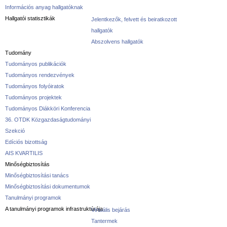
Információs anyag hallgatóknak
Hallgatói statisztikák
Jelentkezők, felvett és beiratkozott
hallgatók
Abszolvens hallgatók
Tudomány
Tudományos publikációk
Tudományos rendezvények
Tudományos folyóiratok
Tudományos projektek
Tudományos Diákköri Konferencia
36. OTDK Közgazdaságtudományi
Szekció
Edíciós bizottság
AIS KVARTILIS
Minőségbiztosítás
Minőségbiztosítási tanács
Minőségbiztosítási dokumentumok
Tanulmányi programok
A tanulmányi programok infrastruktúrája
Virtuális bejárás
Tantermek