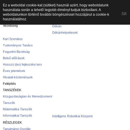
Ez a weboldal cookie-kat (sütiket) használ azért, hogy weboldalunk
használata során a lehető legjobb élményt tudjuk biztosítani. A
A kar
OK
weboldalunkon történő további böngészéssel hozzájárul a cookie-k
használatához.
A karról
Vezetőség
Dékán
Dékánhelyettesek
Kari Szenátus
Tudományos Tanács
Fegyelmi Bizottság
Belső előírások
Hosszú távú fejlesztési terv
Éves jelentések
Hivatali közlemények
Felépítés
TANSZÉKEK
Közgazdaságtan és Menedzsment
Tanszék
Matematika Tanszék
Informatikai Tanszék
Intelligens Robotikai Központ
RÉSZLEGEK
Tanulmányi Osztály