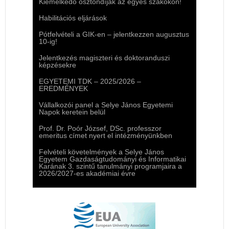
Kiemelkedő ösztöndíjak az egyes szakokon!
Habilitációs eljárások
Pótfelvételi a GIK-en – jelentkezzen augusztus
10-ig!
Jelentkezés magiszteri és doktoranduszi
képzésekre
EGYETEMI TDK – 2025/2026 –
EREDMÉNYEK
Vállalkozói panel a Selye János Egyetemi
Napok keretein belül
Prof. Dr. Poór József, DSc. professzor
emeritus címet nyert el intézményünkben
Felvételi követelmények a Selye János
Egyetem Gazdaságtudományi és Informatikai
Karának 3. szintű tanulmányi programjaira a
2026/2027-es akadémiai évre