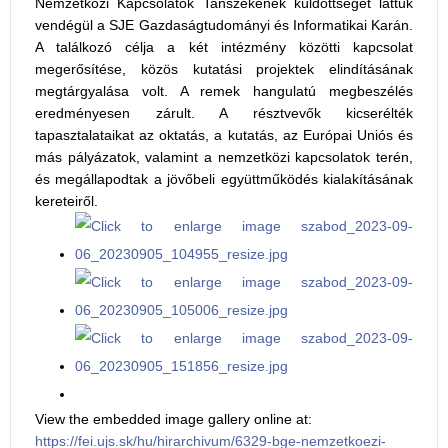
Nemzetközi Kapcsolatok Tanszékének küldöttségét láttuk
vendégül a SJE Gazdaságtudományi és Informatikai Karán.
A találkozó célja a két intézmény közötti kapcsolat
megerősítése, közös kutatási projektek elindításának
megtárgyalása volt. A remek hangulatú megbeszélés
eredményesen zárult. A résztvevők kicserélték
tapasztalataikat az oktatás, a kutatás, az Európai Uniós és
más pályázatok, valamint a nemzetközi kapcsolatok terén,
és megállapodtak a jövőbeli együttműködés kialakításának
kereteiről.
View the embedded image gallery online at:
https://fei.ujs.sk/hu/hirarchivum/6329-bge-nemzetkoezi-