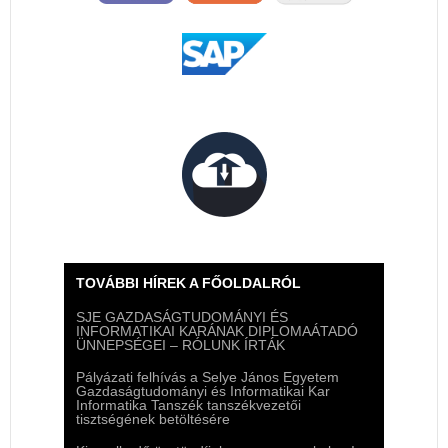
TOVÁBBI HÍREK A FŐOLDALRÓL
SJE GAZDASÁGTUDOMÁNYI ÉS
INFORMATIKAI KARÁNAK DIPLOMAÁTADÓ
ÜNNEPSÉGEI – RÓLUNK ÍRTÁK
Pályázati felhívás a Selye János Egyetem
Gazdaságtudományi és Informatikai Kar
Informatika Tanszék tanszékvezetői
tisztségének betöltésére