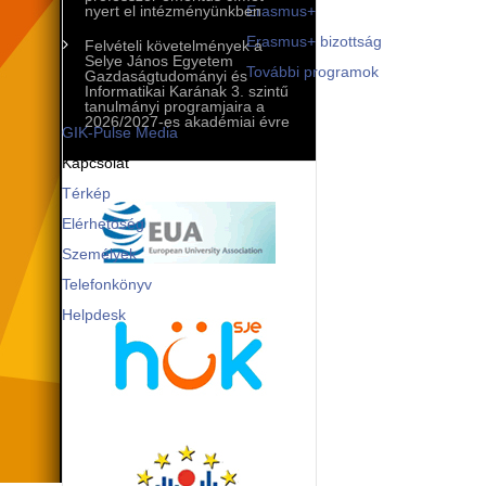
Mobilitási programok
nyert el intézményünkben
Erasmus+
Erasmus+ bizottság
Felvételi követelmények a
Selye János Egyetem
További programok
Gazdaságtudományi és
Informatikai Karának 3. szintű
Kommunikáció és PR
tanulmányi programjaira a
2026/2027-es akadémiai évre
GIK-Pulse Media
Kapcsolat
Térkép
Elérhetőség
Személyek
Telefonkönyv
Helpdesk