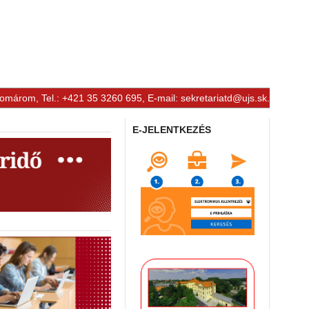
Komárom, Tel.: +421 35 3260 695, E-mail:
sekretariatd@ujs.sk
.
E-JELENTKEZÉS