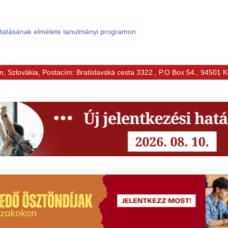
ktatásának elmélete tanulmányi programon
m, Szlovákia, Postacím: Bratislavská cesta 3322., P.O Box 54., 94501 