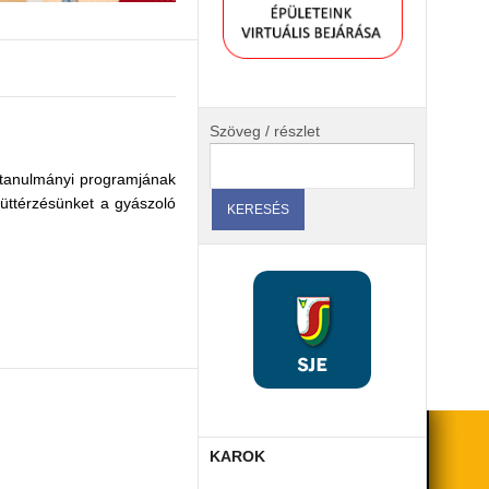
Szöveg / részlet
a tanulmányi programjának
yüttérzésünket a gyászoló
KAROK