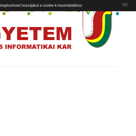
OK
 böngészéssel hozzájárul a cookie-k használatához.