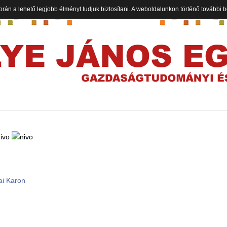
orán a lehető legjobb élményt tudjuk biztosítani. A weboldalunkon történő további
ai Karon