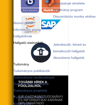
oktatásának elmélete
tanulmányi program
Disszertációs munka védése
Alumni portál
Információs anyag
hallgatóknak
Hallgatói statisztikák
Jelentkezők, felvett és
beiratkozott hallgatók
Abszolvens hallgatók
Tudomány
Tudományos publikációk
Tudományos rendezvények
TOVÁBBI HÍREK A
Tudományos folyóiratok
FŐOLDALRÓL
Tudományos projektek
SJE GAZDASÁGTUDOMÁNYI
Tudományos Diákköri
ÉS INFORMATIKAI KARÁNAK
DIPLOMAÁTADÓ
Konferencia