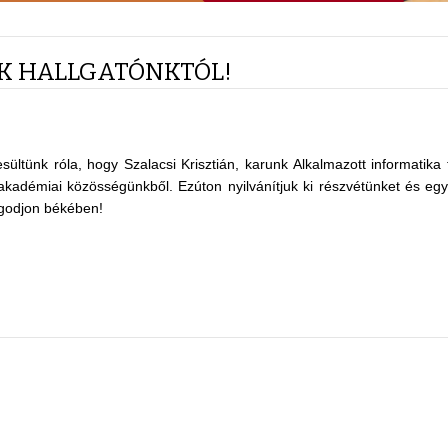
K HALLGATÓNKTÓL!
ültünk róla, hogy Szalacsi Krisztián, karunk Alkalmazott informatik
t akadémiai közösségünkből. Ezúton nyilvánítjuk ki részvétünket és eg
ugodjon békében!