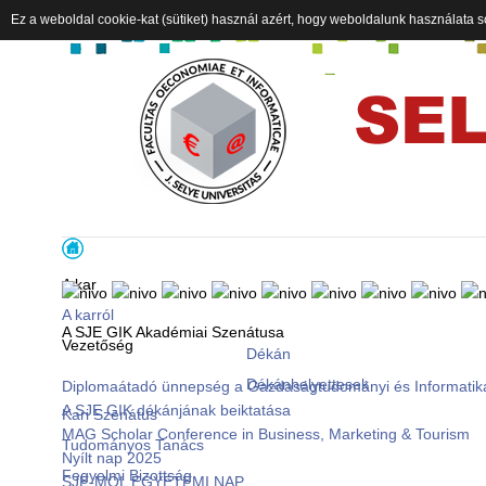
Ez a weboldal cookie-kat (sütiket) használ azért, hogy weboldalunk használata s
A kar
A karról
A SJE GIK Akadémiai Szenátusa
Vezetőség
Dékán
Dékánhelyettesek
Diplomaátadó ünnepség a Gazdaságtudományi és Informatik
A SJE GIK dékánjának beiktatása
Kari Szenátus
MAG Scholar Conference in Business, Marketing & Tourism
Tudományos Tanács
Nyílt nap 2025
Fegyelmi Bizottság
SJE-MOL EGYETEMI NAP