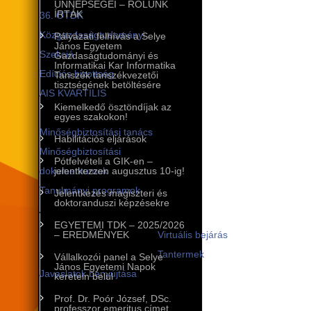
ÜNNEPSÉGEI – RÓLUNK
ÍRTÁK
36. OTDK
Közgazdaságtudományi
Pályázati felhívás a Selye
János Egyetem
Szekció
Gazdaságtudományi és
Informatikai Kar Informatika
Edíciós bizottság
Tanszék tanszékvezetői
tisztségének betöltésére
AIS KVARTILIS
Kiemelkedő ösztöndíjak az
Minőségbiztosítás
egyes szakokon!
Minőségbiztosítási tanács
Habilitációs eljárások
Minőségbiztosítási
Pótfelvételi a GIK-en –
dokumentumok
jelentkezzen augusztus 10-ig!
Tanulmányi programok
Jelentkezés magiszteri és
doktoranduszi képzésekre
A tanulmányi programok
EGYETEMI TDK – 2025/2026
infrastruktúrája
– EREDMÉNYEK
Virtuális bejárás
Tantermek
Vállalkozói panel a Selye
János Egyetemi Napok
Javaslatok benyújtása
keretein belül
Nemzetközi kapcsolatok
Prof. Dr. Poór József, DSc.
professzor emeritus címet