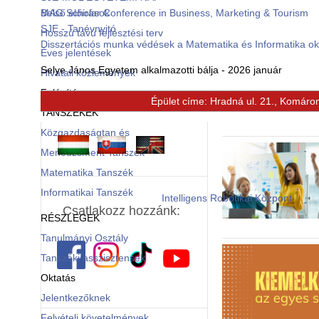
Belső előírások
MAG Scholar Conference in Business, Marketing & Tourism
SJE - Tanévnyitó
Hosszú távú fejlesztési terv
Disszertációs munka védések a Matematika és Informatika o
Éves jelentések
Selye János Egyetem alkalmazotti bálja - 2026 január
Hivatali közlemények
Felépítés
Épület címe: Hradná ul. 21., Komáro
© Free
Joomla! 3 Modules
- by
VinaGecko.com
TANSZÉKEK
Közgazdaságtan és
Menedzsment Tanszék
Matematika Tanszék
Informatikai Tanszék
Intelligens Robotikai Központ
Csatlakozz hozzánk:
RÉSZLEGEK
Tanulmányi Osztály
Tanszéki asszisztensek
Oktatás
Jelentkezőknek
Felvételi követelmények