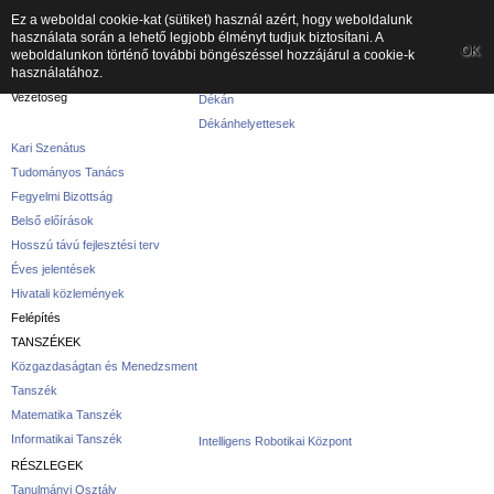
Ez a weboldal cookie-kat (sütiket) használ azért, hogy weboldalunk
használata során a lehető legjobb élményt tudjuk biztosítani. A
A kar
OK
weboldalunkon történő további böngészéssel hozzájárul a cookie-k
használatához.
A karról
Vezetőség
Dékán
Dékánhelyettesek
Kari Szenátus
Tudományos Tanács
Fegyelmi Bizottság
Belső előírások
Hosszú távú fejlesztési terv
Éves jelentések
Hivatali közlemények
Felépítés
TANSZÉKEK
Közgazdaságtan és Menedzsment
Tanszék
Matematika Tanszék
Informatikai Tanszék
Intelligens Robotikai Központ
RÉSZLEGEK
Tanulmányi Osztály