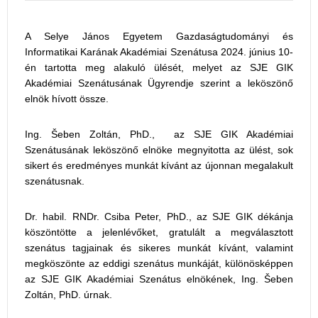
A Selye János Egyetem Gazdaságtudományi és
Informatikai Karának Akadémiai Szenátusa 2024. június 10-
én tartotta meg alakuló ülését, melyet az SJE GIK
Akadémiai Szenátusának Ügyrendje szerint a leköszönő
elnök hívott össze.
Ing. Šeben Zoltán, PhD., az SJE GIK Akadémiai
Szenátusának leköszönő elnöke megnyitotta az ülést, sok
sikert és eredményes munkát kívánt az újonnan megalakult
szenátusnak.
Dr. habil. RNDr. Csiba Peter, PhD., az SJE GIK dékánja
köszöntötte a jelenlévőket, gratulált a megválasztott
szenátus tagjainak és sikeres munkát kívánt, valamint
megköszönte az eddigi szenátus munkáját, különösképpen
az SJE GIK Akadémiai Szenátus elnökének, Ing. Šeben
Zoltán, PhD. úrnak.