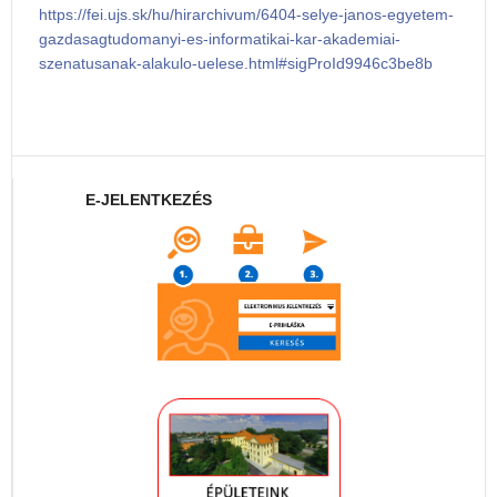
https://fei.ujs.sk/hu/hirarchivum/6404-selye-janos-egyetem-
gazdasagtudomanyi-es-informatikai-kar-akademiai-
szenatusanak-alakulo-uelese.html#sigProId9946c3be8b
E-JELENTKEZÉS