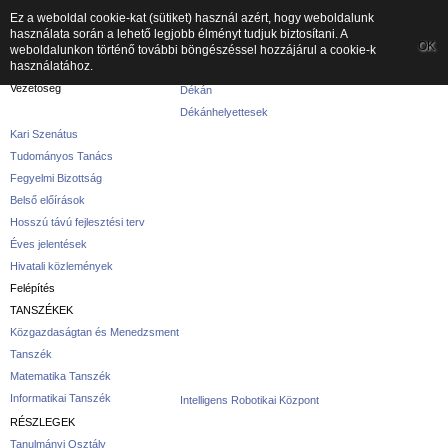
Ez a weboldal cookie-kat (sütiket) használ azért, hogy weboldalunk
használata során a lehető legjobb élményt tudjuk biztosítani. A
A kar
OK
weboldalunkon történő további böngészéssel hozzájárul a cookie-k
használatához.
A karról
Vezetőség
Dékán
Dékánhelyettesek
Kari Szenátus
Tudományos Tanács
Fegyelmi Bizottság
Belső előírások
Hosszú távú fejlesztési terv
Éves jelentések
Hivatali közlemények
Felépítés
TANSZÉKEK
Közgazdaságtan és Menedzsment
Tanszék
Matematika Tanszék
Informatikai Tanszék
Intelligens Robotikai Központ
RÉSZLEGEK
Tanulmányi Osztály