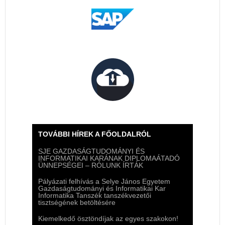
TOVÁBBI HÍREK A FŐOLDALRÓL
SJE GAZDASÁGTUDOMÁNYI ÉS
INFORMATIKAI KARÁNAK DIPLOMAÁTADÓ
ÜNNEPSÉGEI – RÓLUNK ÍRTÁK
Pályázati felhívás a Selye János Egyetem
Gazdaságtudományi és Informatikai Kar
Informatika Tanszék tanszékvezetői
tisztségének betöltésére
Kiemelkedő ösztöndíjak az egyes szakokon!