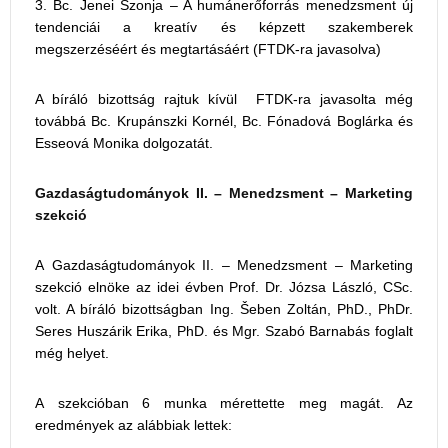
Bc. Jenei Szonja – A humánerőforrás menedzsment új
tendenciái a kreatív és képzett szakemberek
megszerzéséért és megtartásáért (FTDK-ra javasolva)
A bíráló bizottság rajtuk kívül FTDK-ra javasolta még
továbbá Bc. Krupánszki Kornél, Bc. Fónadová Boglárka és
Esseová Monika dolgozatát.
Gazdaságtudományok II. – Menedzsment – Marketing
szekció
A Gazdaságtudományok II. – Menedzsment – Marketing
szekció elnöke az idei évben Prof. Dr. Józsa László, CSc.
volt. A bíráló bizottságban Ing. Šeben Zoltán, PhD., PhDr.
Seres Huszárik Erika, PhD. és Mgr. Szabó Barnabás foglalt
még helyet.
A szekcióban 6 munka mérettette meg magát. Az
eredmények az alábbiak lettek: