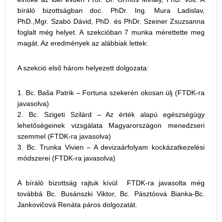
bíráló bizottságban doc. PhDr. Ing. Mura Ladislav,
PhD.,Mgr. Szabó Dávid, PhD. és PhDr. Szeiner Zsuzsanna
foglalt még helyet. A szekcióban 7 munka mérettette meg
magát. Az eredmények az alábbiak lettek:
A szekció első három helyezett dolgozata:
Bc. Baša Patrik – Fortuna szekerén okosan ülj (FTDK-ra
javasolva)
Bc. Szigeti Szilárd – Az érték alapú egészségügy
lehetőségeinek vizsgálata Magyarországon menedzseri
szemmel (FTDK-ra javasolva)
Bc. Trunka Vivien – A devizaárfolyam kockázatkezelési
módszerei (FTDK-ra javasolva)
A bíráló bizottság rajtuk kívül FTDK-ra javasolta még
továbbá Bc. Busánszki Viktor, Bc. Pásztóová Bianka-Bc.
Jankovičová Renáta páros dolgozatát.