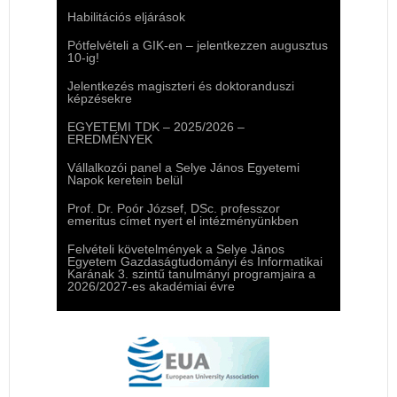
Habilitációs eljárások
Pótfelvételi a GIK-en – jelentkezzen augusztus
10-ig!
Jelentkezés magiszteri és doktoranduszi
képzésekre
EGYETEMI TDK – 2025/2026 –
EREDMÉNYEK
Vállalkozói panel a Selye János Egyetemi
Napok keretein belül
Prof. Dr. Poór József, DSc. professzor
emeritus címet nyert el intézményünkben
Felvételi követelmények a Selye János
Egyetem Gazdaságtudományi és Informatikai
Karának 3. szintű tanulmányi programjaira a
2026/2027-es akadémiai évre