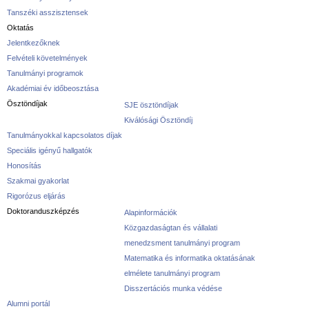
Tanszéki asszisztensek
Oktatás
Jelentkezőknek
Felvételi követelmények
Tanulmányi programok
Akadémiai év időbeosztása
Ösztöndíjak
SJE ösztöndíjak
Kiválósági Ösztöndíj
Tanulmányokkal kapcsolatos díjak
Speciális igényű hallgatók
Honosítás
Szakmai gyakorlat
Rigorózus eljárás
Doktoranduszképzés
Alapinformációk
Közgazdaságtan és vállalati
menedzsment tanulmányi program
Matematika és informatika oktatásának
elmélete tanulmányi program
Disszertációs munka védése
Alumni portál