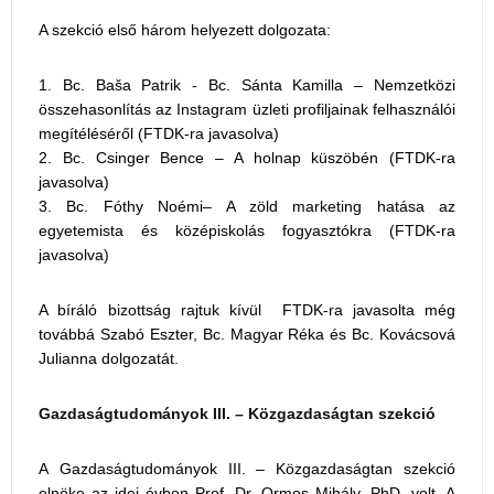
A szekció első három helyezett dolgozata:
Bc. Baša Patrik - Bc. Sánta Kamilla – Nemzetközi
összehasonlítás az Instagram üzleti profiljainak felhasználói
megítéléséről (FTDK-ra javasolva)
Bc. Csinger Bence – A holnap küszöbén (FTDK-ra
javasolva)
Bc. Fóthy Noémi– A zöld marketing hatása az
egyetemista és középiskolás fogyasztókra (FTDK-ra
javasolva)
A bíráló bizottság rajtuk kívül FTDK-ra javasolta még
továbbá Szabó Eszter, Bc. Magyar Réka és Bc. Kovácsová
Julianna dolgozatát.
Gazdaságtudományok III. – Közgazdaságtan szekció
A Gazdaságtudományok III. – Közgazdaságtan szekció
elnöke az idei évben Prof. Dr. Ormos Mihály, PhD. volt. A