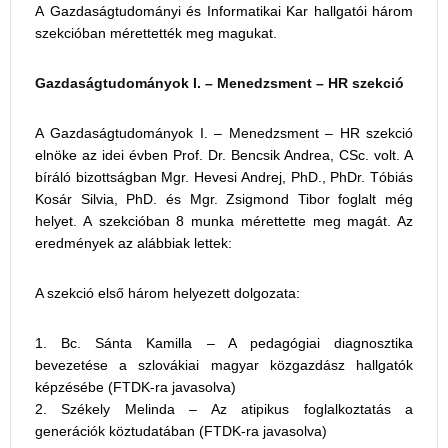
A Gazdaságtudományi és Informatikai Kar hallgatói három
szekcióban mérettették meg magukat.
Gazdaságtudományok I. – Menedzsment – HR szekció
A Gazdaságtudományok I. – Menedzsment – HR szekció
elnöke az idei évben Prof. Dr. Bencsik Andrea, CSc. volt. A
bíráló bizottságban Mgr. Hevesi Andrej, PhD., PhDr. Tóbiás
Kosár Silvia, PhD. és Mgr. Zsigmond Tibor foglalt még
helyet. A szekcióban 8 munka mérettette meg magát. Az
eredmények az alábbiak lettek:
A szekció első három helyezett dolgozata:
Bc. Sánta Kamilla – A pedagógiai diagnosztika
bevezetése a szlovákiai magyar közgazdász hallgatók
képzésébe (FTDK-ra javasolva)
Székely Melinda – Az atipikus foglalkoztatás a
generációk köztudatában (FTDK-ra javasolva)