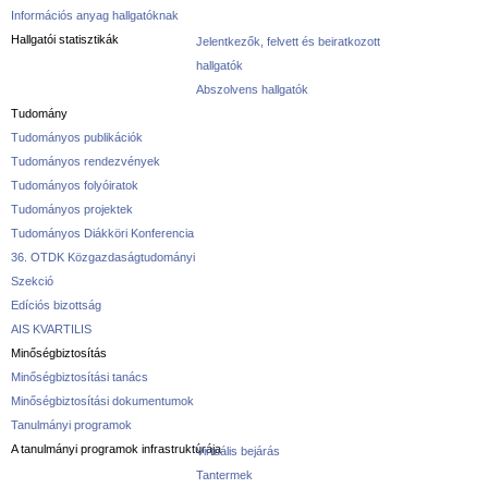
Információs anyag hallgatóknak
Hallgatói statisztikák
Jelentkezők, felvett és beiratkozott
hallgatók
Abszolvens hallgatók
Tudomány
Tudományos publikációk
Tudományos rendezvények
Tudományos folyóiratok
Tudományos projektek
Tudományos Diákköri Konferencia
36. OTDK Közgazdaságtudományi
Szekció
Edíciós bizottság
AIS KVARTILIS
Minőségbiztosítás
Minőségbiztosítási tanács
Minőségbiztosítási dokumentumok
Tanulmányi programok
A tanulmányi programok infrastruktúrája
Virtuális bejárás
Tantermek