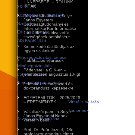
ÜNNEPSÉGEI – RÓLUNK
ÍRTÁK
36. OTDK
Közgazdaságtudományi
Pályázati felhívás a Selye
János Egyetem
Szekció
Gazdaságtudományi és
Informatikai Kar Informatika
Edíciós bizottság
Tanszék tanszékvezetői
tisztségének betöltésére
AIS KVARTILIS
Kiemelkedő ösztöndíjak az
Minőségbiztosítás
egyes szakokon!
Minőségbiztosítási tanács
Habilitációs eljárások
Minőségbiztosítási
Pótfelvételi a GIK-en –
dokumentumok
jelentkezzen augusztus 10-ig!
Tanulmányi programok
Jelentkezés magiszteri és
doktoranduszi képzésekre
A tanulmányi programok
EGYETEMI TDK – 2025/2026
infrastruktúrája
– EREDMÉNYEK
Virtuális bejárás
Tantermek
Vállalkozói panel a Selye
János Egyetemi Napok
Javaslatok benyújtása
keretein belül
Nemzetközi kapcsolatok
Prof. Dr. Poór József, DSc.
professzor emeritus címet