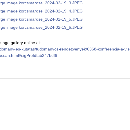
age gallery online at:
u/tudomany-es-kutatas/tudomanyos-rendezvenyek/6368-konferencia-a-vi
pcsan.html#sigProIdfab247bdf6