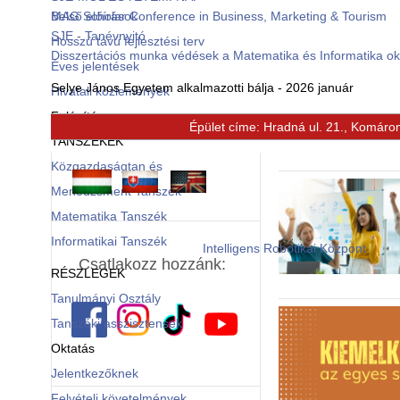
Belső előírások
MAG Scholar Conference in Business, Marketing & Tourism
SJE - Tanévnyitó
Hosszú távú fejlesztési terv
Disszertációs munka védések a Matematika és Informatika o
Éves jelentések
Selye János Egyetem alkalmazotti bálja - 2026 január
Hivatali közlemények
Felépítés
Épület címe: Hradná ul. 21., Komáro
© Free
Joomla! 3 Modules
- by
VinaGecko.com
TANSZÉKEK
Közgazdaságtan és
Menedzsment Tanszék
Matematika Tanszék
Informatikai Tanszék
Intelligens Robotikai Központ
Csatlakozz hozzánk:
RÉSZLEGEK
Tanulmányi Osztály
Tanszéki asszisztensek
Oktatás
Jelentkezőknek
Felvételi követelmények