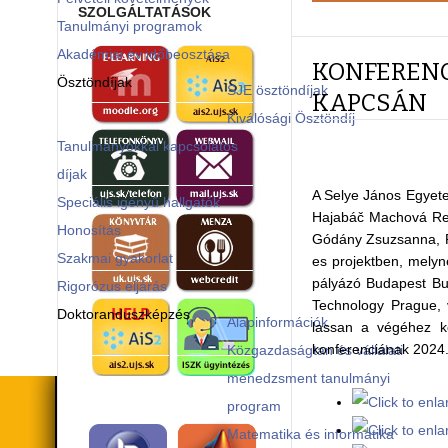
SZOLGÁLTATÁSOK
Tanulmányi programok
Akadémiai év időbeosztása
KONFERENC
Ösztöndíjak
SJE ösztöndíjak
KAPCSÁN
Kiválósági Ösztöndíj
Tanulmányokkal kapcsolatos
díjak
A Selye János Egyete
Speciális igényű hallgatók
Hajabáč Machová Rená
Honosítás
Gódány Zsuzsanna, P
Szakmai gyakorlat
es projektben, melyn
pályázó Budapest Bu
Rigorózus eljárás
Technology Prague, v
Doktoranduszképzés
Alapinformációk
lassan a végéhez kö
konferenciának 2024.
Közgazdaságtan és vállalati
menedzsment tanulmányi
program
Matematika és informatika