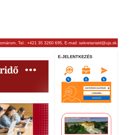
Komárom, Tel.: +421 35 3260 695, E-mail:
sekretariatd@ujs.sk
.
E-JELENTKEZÉS