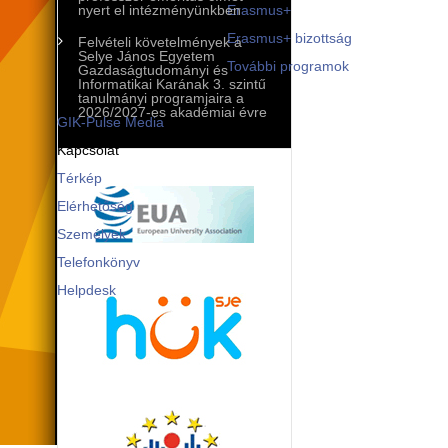
Mobilitási programok
nyert el intézményünkben
Erasmus+
Erasmus+ bizottság
Felvételi követelmények a
Selye János Egyetem
További programok
Gazdaságtudományi és
Informatikai Karának 3. szintű
Kommunikáció és PR
tanulmányi programjaira a
2026/2027-es akadémiai évre
GIK-Pulse Media
Kapcsolat
Térkép
Elérhetőség
Személyek
Telefonkönyv
Helpdesk