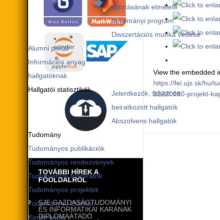
oktatásának elmélete
tanulmányi program
Disszertációs munka védése
Alumni portál
Információs anyag
View the embedded im
hallgatóknak
https://fei.ujs.sk/h
Hallgatói statisztikák
Jelentkezők, felvett és
22220080-projekt-ka
beiratkozott hallgatók
Abszolvens hallgatók
Tudomány
Tudományos publikációk
Tudományos rendezvények
TOVÁBBI HÍREK A
Tudományos folyóiratok
FŐOLDALRÓL
Tudományos projektek
SJE GAZDASÁGTUDOMÁNYI
Tudományos Diákköri
ÉS INFORMATIKAI KARÁNAK
DIPLOMAÁTADÓ
Konferencia