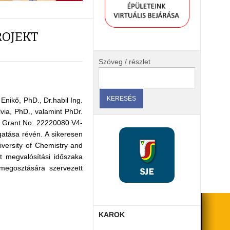
ROJEKT
Szöveg / részlet
nikő, PhD., Dr.habil Ing.
via, PhD., valamint PhDr.
d Grant No. 22220080 V4-
gatása révén. A sikeresen
versity of Chemistry and
t megvalósítási időszaka
megosztására szervezett
KAROK