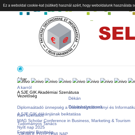
Ez a weboldal cookie-kat (sütiket) használ azért, hogy weboldalunk használata s
A kar
A karról
A SJE GIK Akadémiai Szenátusa
Vezetőség
Dékán
Dékánhelyettesek
Diplomaátadó ünnepség a Gazdaságtudományi és Informatik
A SJE GIK dékánjának beiktatása
Kari Szenátus
MAG Scholar Conference in Business, Marketing & Tourism
Tudományos Tanács
Nyílt nap 2025
Fegyelmi Bizottság
SJE-MOL EGYETEMI NAP