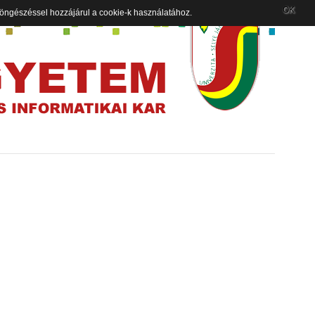
OK
 böngészéssel hozzájárul a cookie-k használatához.