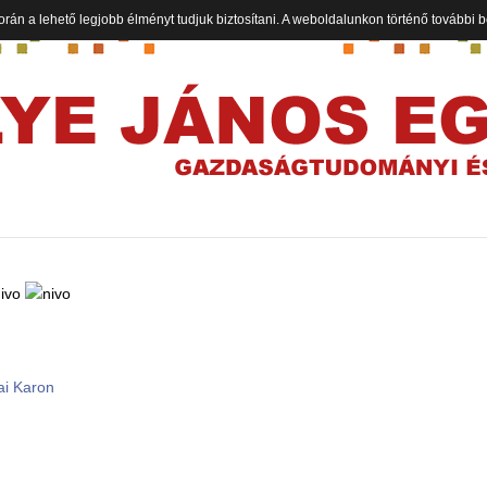
orán a lehető legjobb élményt tudjuk biztosítani. A weboldalunkon történő további
ai Karon