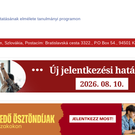
ktatásának elmélete tanulmányi programon
m, Szlovákia, Postacím: Bratislavská cesta 3322., P.O Box 54., 94501 