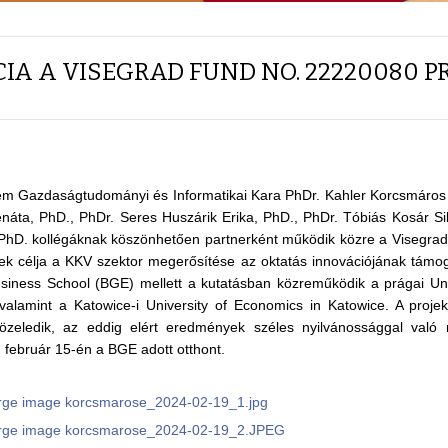
IA A VISEGRAD FUND NO. 22220080 P
m Gazdaságtudományi és Informatikai Kara PhDr. Kahler Korcsmáros E
ta, PhD., PhDr. Seres Huszárik Erika, PhD., PhDr. Tóbiás Kosár Sil
hD. kollégáknak köszönhetően partnerként működik közre a Visegra
ek célja a KKV szektor megerősítése az oktatás innovációjának támo
siness School (BGE) mellett a kutatásban közreműködik a prágai Uni
alamint a Katowice-i University of Economics in Katowice. A projek
zeledik, az eddig elért eredmények széles nyilvánossággal való 
 február 15-én a BGE adott otthont.