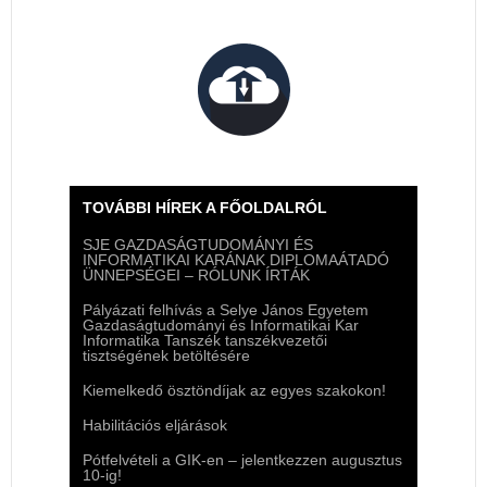
TOVÁBBI HÍREK A FŐOLDALRÓL
SJE GAZDASÁGTUDOMÁNYI ÉS
INFORMATIKAI KARÁNAK DIPLOMAÁTADÓ
ÜNNEPSÉGEI – RÓLUNK ÍRTÁK
Pályázati felhívás a Selye János Egyetem
Gazdaságtudományi és Informatikai Kar
Informatika Tanszék tanszékvezetői
tisztségének betöltésére
Kiemelkedő ösztöndíjak az egyes szakokon!
Habilitációs eljárások
Pótfelvételi a GIK-en – jelentkezzen augusztus
10-ig!