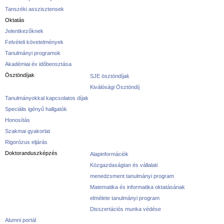
Tanszéki asszisztensek
Oktatás
Jelentkezőknek
Felvételi követelmények
Tanulmányi programok
Akadémiai év időbeosztása
Ösztöndíjak
SJE ösztöndíjak
Kiválósági Ösztöndíj
Tanulmányokkal kapcsolatos díjak
Speciális igényű hallgatók
Honosítás
Szakmai gyakorlat
Rigorózus eljárás
Doktoranduszképzés
Alapinformációk
Közgazdaságtan és vállalati
menedzsment tanulmányi program
Matematika és informatika oktatásának
elmélete tanulmányi program
Disszertációs munka védése
Alumni portál