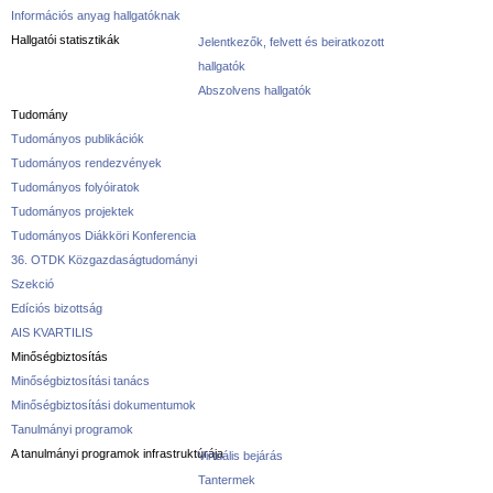
Információs anyag hallgatóknak
Hallgatói statisztikák
Jelentkezők, felvett és beiratkozott
hallgatók
Abszolvens hallgatók
Tudomány
Tudományos publikációk
Tudományos rendezvények
Tudományos folyóiratok
Tudományos projektek
Tudományos Diákköri Konferencia
36. OTDK Közgazdaságtudományi
Szekció
Edíciós bizottság
AIS KVARTILIS
Minőségbiztosítás
Minőségbiztosítási tanács
Minőségbiztosítási dokumentumok
Tanulmányi programok
A tanulmányi programok infrastruktúrája
Virtuális bejárás
Tantermek