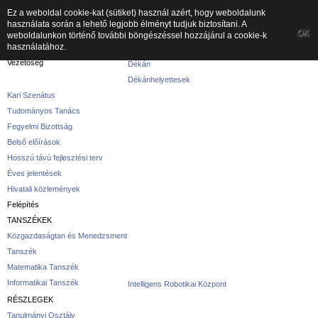
Ez a weboldal cookie-kat (sütiket) használ azért, hogy weboldalunk
használata során a lehető legjobb élményt tudjuk biztosítani. A
A kar
OK
weboldalunkon történő további böngészéssel hozzájárul a cookie-k
használatához.
A karról
Vezetőség
Dékán
Dékánhelyettesek
Kari Szenátus
Tudományos Tanács
Fegyelmi Bizottság
Belső előírások
Hosszú távú fejlesztési terv
Éves jelentések
Hivatali közlemények
Felépítés
TANSZÉKEK
Közgazdaságtan és Menedzsment
Tanszék
Matematika Tanszék
Informatikai Tanszék
Intelligens Robotikai Központ
RÉSZLEGEK
Tanulmányi Osztály