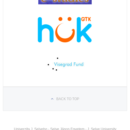
BACK TO TOP
Univerzita J. Selyeho - Selye János Egyetem - J. Selye University