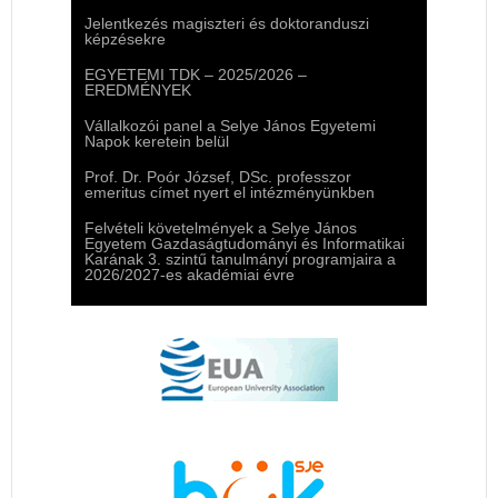
Jelentkezés magiszteri és doktoranduszi
képzésekre
EGYETEMI TDK – 2025/2026 –
EREDMÉNYEK
Vállalkozói panel a Selye János Egyetemi
Napok keretein belül
Prof. Dr. Poór József, DSc. professzor
emeritus címet nyert el intézményünkben
Felvételi követelmények a Selye János
Egyetem Gazdaságtudományi és Informatikai
Karának 3. szintű tanulmányi programjaira a
2026/2027-es akadémiai évre