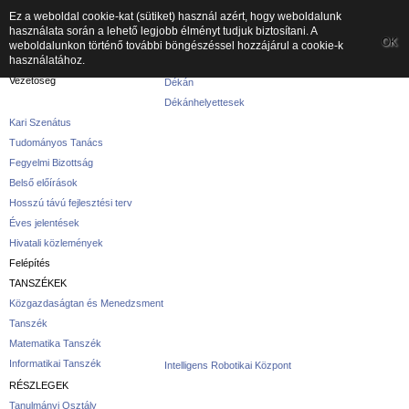
Ez a weboldal cookie-kat (sütiket) használ azért, hogy weboldalunk
használata során a lehető legjobb élményt tudjuk biztosítani. A
A kar
OK
weboldalunkon történő további böngészéssel hozzájárul a cookie-k
használatához.
A karról
Vezetőség
Dékán
Dékánhelyettesek
Kari Szenátus
Tudományos Tanács
Fegyelmi Bizottság
Belső előírások
Hosszú távú fejlesztési terv
Éves jelentések
Hivatali közlemények
Felépítés
TANSZÉKEK
Közgazdaságtan és Menedzsment
Tanszék
Matematika Tanszék
Informatikai Tanszék
Intelligens Robotikai Központ
RÉSZLEGEK
Tanulmányi Osztály