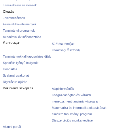
Tanszéki asszisztensek
Oktatás
Jelentkezőknek
Felvételi követelmények
Tanulmányi programok
Akadémiai év időbeosztása
Ösztöndíjak
SJE ösztöndíjak
Kiválósági Ösztöndíj
Tanulmányokkal kapcsolatos díjak
Speciális igényű hallgatók
Honosítás
Szakmai gyakorlat
Rigorózus eljárás
Doktoranduszképzés
Alapinformációk
Közgazdaságtan és vállalati
menedzsment tanulmányi program
Matematika és informatika oktatásának
elmélete tanulmányi program
Disszertációs munka védése
Alumni portál