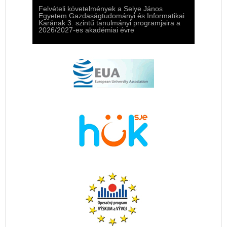
Felvételi követelmények a Selye János
Egyetem Gazdaságtudományi és Informatikai
Karának 3. szintű tanulmányi programjaira a
2026/2027-es akadémiai évre