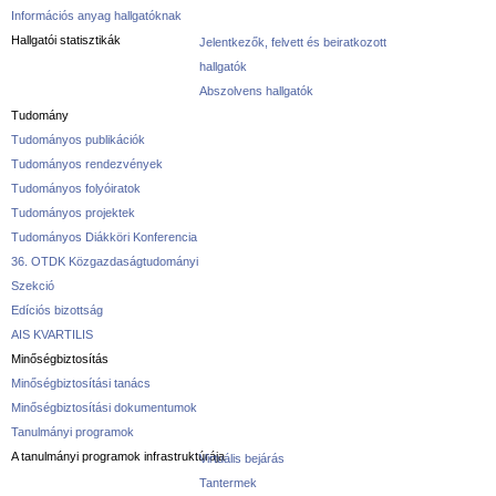
Információs anyag hallgatóknak
Hallgatói statisztikák
Jelentkezők, felvett és beiratkozott
hallgatók
Abszolvens hallgatók
Tudomány
Tudományos publikációk
Tudományos rendezvények
Tudományos folyóiratok
Tudományos projektek
Tudományos Diákköri Konferencia
36. OTDK Közgazdaságtudományi
Szekció
Edíciós bizottság
AIS KVARTILIS
Minőségbiztosítás
Minőségbiztosítási tanács
Minőségbiztosítási dokumentumok
Tanulmányi programok
A tanulmányi programok infrastruktúrája
Virtuális bejárás
Tantermek