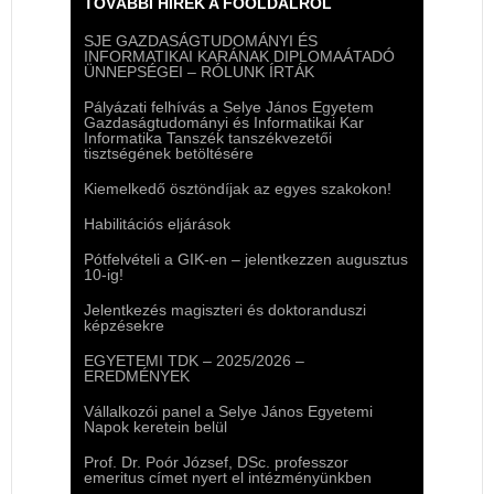
TOVÁBBI HÍREK A FŐOLDALRÓL
SJE GAZDASÁGTUDOMÁNYI ÉS
INFORMATIKAI KARÁNAK DIPLOMAÁTADÓ
ÜNNEPSÉGEI – RÓLUNK ÍRTÁK
Pályázati felhívás a Selye János Egyetem
Gazdaságtudományi és Informatikai Kar
Informatika Tanszék tanszékvezetői
tisztségének betöltésére
Kiemelkedő ösztöndíjak az egyes szakokon!
Habilitációs eljárások
Pótfelvételi a GIK-en – jelentkezzen augusztus
10-ig!
Jelentkezés magiszteri és doktoranduszi
képzésekre
EGYETEMI TDK – 2025/2026 –
EREDMÉNYEK
Vállalkozói panel a Selye János Egyetemi
Napok keretein belül
Prof. Dr. Poór József, DSc. professzor
emeritus címet nyert el intézményünkben