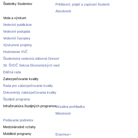
Štatistiky študentov
Prihlásení, prijatí a zapísaní študenti
Absolventi
Veda a výskum
Vedecké publikácie
Vedecké podujatia
Vedecké časopisy
Výskumné projekty
Hodnotenie VVČ
Študentská vedecká odborná činnosť
36. ŠVOČ Sekcia Ekonomických vied
Edičná rada
Zabezpečovanie kvality
Rada pre zabezpečovanie kvality
Dokumenty zabezpečovania kvality
Študijné programy
Infraštruktúra študijných programov
Virtuálna prehliadka
Miestnosti
Podávanie podnetov
Medzinárodné vzťahy
Mobilitné programy
Erasmus+