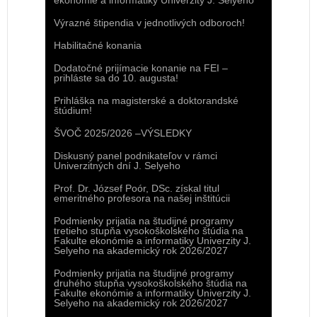
ekonómie a informatiky Univerzity J. Selyeho
Výrazné štipendia v jednotlivých odboroch!
Habilitačné konania
Dodatočné prijímacie konanie na FEI –
prihláste sa do 10. augusta!
Prihláška na magisterské a doktorandské
štúdium!
ŠVOČ 2025/2026 –VÝSLEDKY
Diskusný panel podnikateľov v rámci
Univerzitných dní J. Selyeho
Prof. Dr. József Poór, DSc. získal titul
emeritného profesora na našej inštitúcii
Podmienky prijatia na študijné programy
tretieho stupňa vysokoškolského štúdia na
Fakulte ekonómie a informatiky Univerzity J.
Selyeho na akademický rok 2026/2027
Podmienky prijatia na študijné programy
druhého stupňa vysokoškolského štúdia na
Fakulte ekonómie a informatiky Univerzity J.
Selyeho na akademický rok 2026/2027