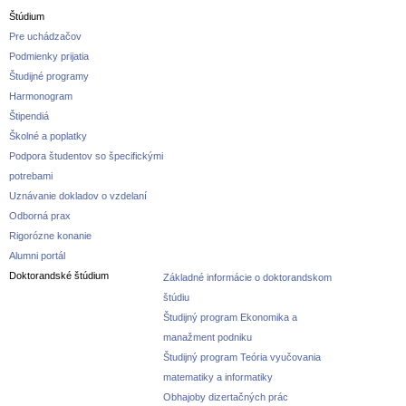
Štúdium
Pre uchádzačov
Podmienky prijatia
Študijné programy
Harmonogram
Štipendiá
Školné a poplatky
Podpora študentov so špecifickými
potrebami
Uznávanie dokladov o vzdelaní
Odborná prax
Rigorózne konanie
Alumni portál
Doktorandské štúdium
Základné informácie o doktorandskom
štúdiu
Študijný program Ekonomika a
manažment podniku
Študijný program Teória vyučovania
matematiky a informatiky
Obhajoby dizertačných prác