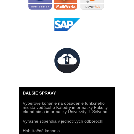
ĎALŠIE SPRÁVY
Výberové konanie na obsadenie funkčného
miesta vedúceho Katedry informatiky Fakulty
ekonómie a informatiky Univerzity J. Selyeho
Výrazné štipendia v jednotlivých odboroch!
Habilitačné konania