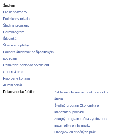
Štúdium
Pre uchádzačov
Podmienky prijatia
Študijné programy
Harmonogram
Štipendiá
Školné a poplatky
Podpora študentov so špecifickými
potrebami
Uznávanie dokladov o vzdelaní
Odborná prax
Rigorózne konanie
Alumni portál
Doktorandské štúdium
Základné informácie o doktorandskom
štúdiu
Študijný program Ekonomika a
manažment podniku
Študijný program Teória vyučovania
matematiky a informatiky
Obhajoby dizertačných prác