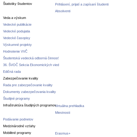
Štatistiky študentov
Prihlásení, prijatí a zapísaní študenti
Absolventi
Veda a výskum
Vedecké publikácie
Vedecké podujatia
Vedecké časopisy
Výskumné projekty
Hodnotenie VVČ
Študentská vedecká odborná činnosť
36. ŠVOČ Sekcia Ekonomických vied
Edičná rada
Zabezpečovanie kvality
Rada pre zabezpečovanie kvality
Dokumenty zabezpečovania kvality
Študijné programy
Infraštruktúra študijných programov
Virtuálna prehliadka
Miestnosti
Podávanie podnetov
Medzinárodné vzťahy
Mobilitné programy
Erasmus+